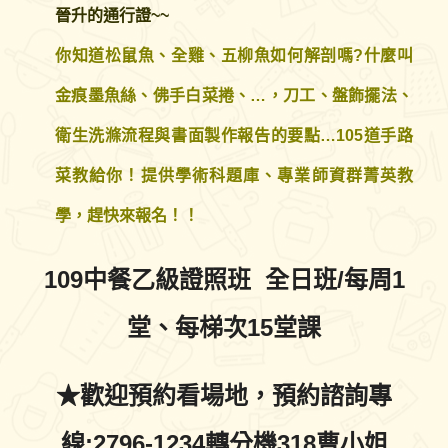
晉升的通行證~~
你知道松鼠魚、全雞、五柳魚如何解剖嗎?什麼叫
金痕墨魚絲、佛手白菜捲、…，刀工、盤飾擺法、
衛生洗滌流程與書面製作報告的要點…105道手路
菜教給你！
提供學術科題庫、專業師資群菁英教
學，趕快來報名！！
109中餐乙級證照班
全日班/每周1
堂、每梯次15堂課
★歡迎預約看場地，預約諮詢專
線:2796-1234轉分機318曹小姐